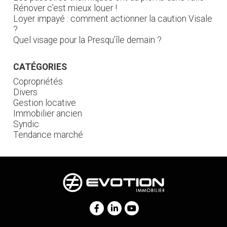
Rénover c’est mieux louer !
Loyer impayé : comment actionner la caution Visale
?
Quel visage pour la Presqu’île demain ?
CATÉGORIES
Copropriétés
Divers
Gestion locative
Immobilier ancien
Syndic
Tendance marché