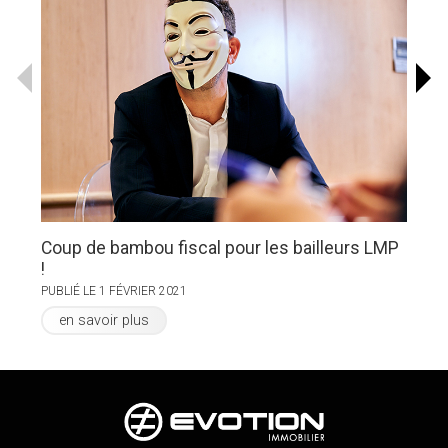
Coup de bambou fiscal pour les bailleurs LMP
Ma
!
v
PUBLIÉ LE 1 FÉVRIER 2021
PU
en savoir plus