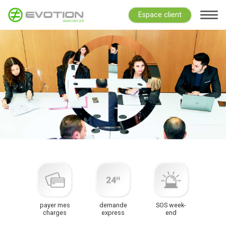
Espace client
payer mes
demande
SOS week-
charges
express
end