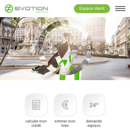
Espace client
calculer mon
estimer mon
demande
crédit
bien
express